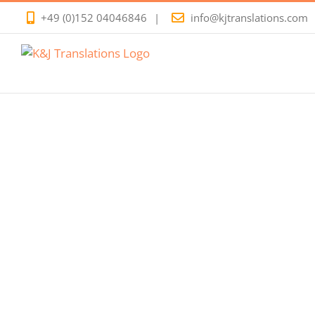
Zum
+49 (0)152 04046846
|
info@kjtranslations.com
Inhalt
springen
Beglaubigte Über