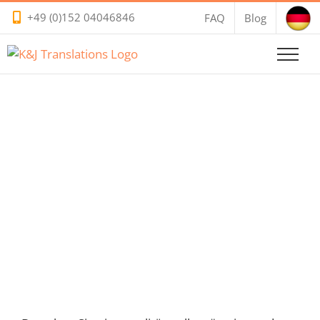
Zum
+49 (0)152 04046846
FAQ
Blog
Inhalt
springen
Übersetzungsbüro E