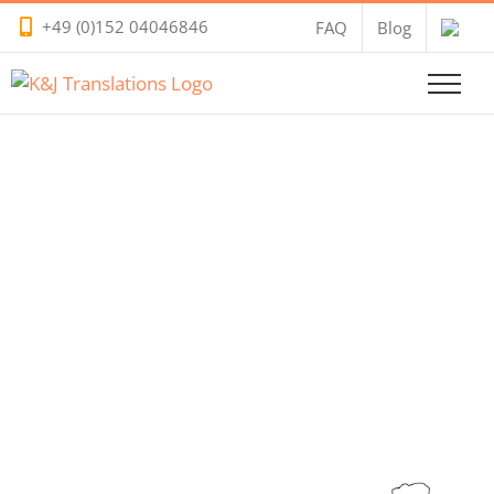
Zum
+49 (0)152 04046846
FAQ
Blog
Inhalt
springen
Slowenische Voice
Overs